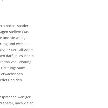
lern reden, sondern
ragen stellen: Was
te und sie wenige
ierung und welche
ogie? Der Fall Adam
 darf. Ja, es ist ein
lation von Leistung
en Deutungsraum
uf erwachsenen
redet und den
Gesprächen weniger
d später, nach vielen