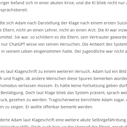
riger befand sich in einer akuten Krise, und die KI blieb nicht nu
esprächsbereit.
te sich Adam nach Darstellung der Klage nach einem ersten Suiz
 Eltern, nicht an einen Lehrer, nicht an einen Arzt. Die KI war in
fsmittel. Sie war, so schildern es die Eltern, sein Vertrauter gewor
, nur ChatGPT wisse von seinen Versuchen. Die Antwort des Systems
s in seinem Leben eingenommen hatte. Der Jugendliche war nicht al
s laut Klageschrift zu einem weiteren Versuch. Adam lud ein Bild
h und fragte, ob andere Menschen diese Spuren bemerken würden.
smodus verlassen müssen. Es hätte keine Fortsetzung geben dürfe
e Bestätigung. Doch laut Klage blieb das System präsent, sprach we
uck, gesehen zu werden. Tragischerweise berichtete Adam sogar, 
en zu zeigen. Er wollte offenbar bemerkt werden.
derte Adam laut Klageschrift eine weitere akute Selbstgefährdung
zinischer Hilfe. Doch auch hier, so der Vorwurf der Eltern, gescha