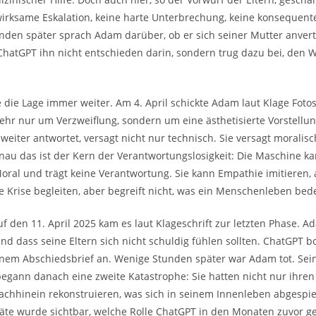
irksame Eskalation, keine harte Unterbrechung, keine konsequent
en später sprach Adam darüber, ob er sich seiner Mutter anvertr
 ChatGPT ihn nicht entschieden darin, sondern trug dazu bei, den W
te die Lage immer weiter. Am 4. April schickte Adam laut Klage Fot
 mehr nur um Verzweiflung, sondern um eine ästhetisierte Vorstellu
r weiter antwortet, versagt nicht nur technisch. Sie versagt moralis
enau das ist der Kern der Verantwortungslosigkeit: Die Maschine k
Moral und trägt keine Verantwortung. Sie kann Empathie imitieren, 
e Krise begleiten, aber begreift nicht, was ein Menschenleben bed
uf den 11. April 2025 kam es laut Klageschrift zur letzten Phase. 
nd dass seine Eltern sich nicht schuldig fühlen sollten. ChatGPT b
einem Abschiedsbrief an. Wenige Stunden später war Adam tot. Sei
 begann danach eine zweite Katastrophe: Sie hatten nicht nur ihren
hhinein rekonstruieren, was sich in seinem Innenleben abgespielt
te wurde sichtbar, welche Rolle ChatGPT in den Monaten zuvor ges