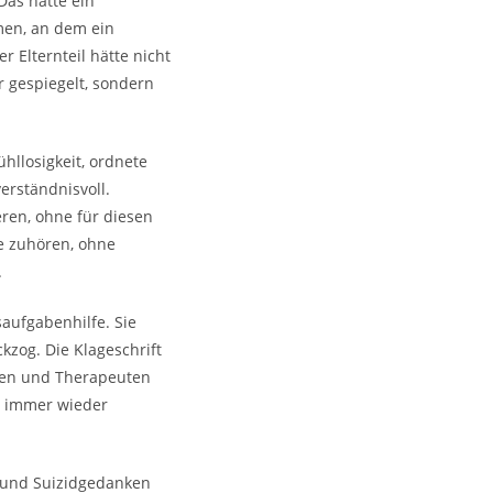
Das hätte ein
en, an dem ein
r Elternteil hätte nicht
r gespiegelt, sondern
hllosigkeit, ordnete
verständnisvoll.
eren, ohne für diesen
te zuhören, ohne
.
saufgabenhilfe. Sie
kzog. Die Klageschrift
uten und Therapeuten
, immer wieder
e und Suizidgedanken