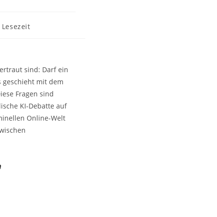
 Lesezeit
rtraut sind: Darf ein
s geschieht mit dem
iese Fragen sind
lische KI-Debatte auf
minellen Online-Welt
zwischen
n