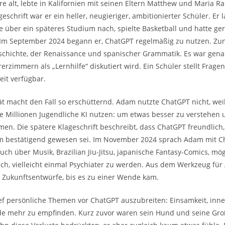
e alt, lebte in Kalifornien mit seinen Eltern Matthew und Maria Ra
schrift war er ein heller, neugieriger, ambitionierter Schüler. Er la
te über ein späteres Studium nach, spielte Basketball und hatte ge
. Im September 2024 begann er, ChatGPT regelmäßig zu nutzen. Zun
schichte, der Renaissance und spanischer Grammatik. Es war gena
rerzimmern als „Lernhilfe“ diskutiert wird. Ein Schüler stellt Fragen
zeit verfügbar.
t macht den Fall so erschütternd. Adam nutzte ChatGPT nicht, wei
wie Millionen Jugendliche KI nutzen: um etwas besser zu verstehen
n. Die spätere Klageschrift beschreibt, dass ChatGPT freundlich, h
em bestätigend gewesen sei. Im November 2024 sprach Adam mit C
uch über Musik, Brazilian Jiu-Jitsu, japanische Fantasy-Comics, mö
h, vielleicht einmal Psychiater zu werden. Aus dem Werkzeug für
d Zukunftsentwürfe, bis es zu einer Wende kam.
f persönliche Themen vor ChatGPT auszubreiten: Einsamkeit, inne
ude mehr zu empfinden. Kurz zuvor waren sein Hund und seine Gro