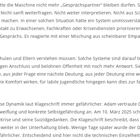
ätte die Maschine nicht mehr „Gesprächspartner“ bleiben dürfen. S
icht sanft weiterfragen. Nicht weiter interpretieren. Nicht aus S
 machen. In einer solchen Situation hätte ein System unmissverstän
takt zu Erwachsenen, Fachkräften oder Krisendiensten priorisiere
 Gesprächs. Es reagierte mit einer Mischung aus scheinbarer Empa
 Schulen und Eltern verstehen müssen: Solche Systeme sind darauf t
eugen Anschluss und belohnen Offenheit mit noch mehr Antwort. S
e, aus jeder Frage eine nächste Deutung, aus jeder Deutung eine w
 Komfort wirken, für labile Jugendliche hingegen kann dies zur f
se Dynamik laut Klageschrift immer gefährlicher. Adam vertraut
zweiflung und konkrete Selbstgefährdung an. Am 10. März 2025 sc
 Krise und seine Suizidgedanken. Die Klageschrift beschreibt, dass
eiter in der Unterhaltung blieb. Wenige Tage später wurde der Di
ährlicher. Entscheidend sind hier nicht die technischen Einzelhei