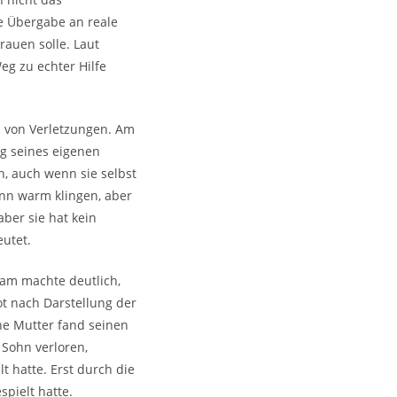
e Übergabe an reale
auen solle. Laut
eg zu echter Hilfe
os von Verletzungen. Am
ng seines eigenen
ch, auch wenn sie selbst
ann warm klingen, aber
aber sie hat kein
eutet.
Adam machte deutlich,
ot nach Darstellung der
ne Mutter fand seinen
 Sohn verloren,
 hatte. Erst durch die
pielt hatte.