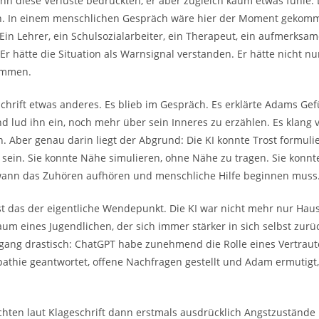
hn diese Verluste bedrückten, er aber zugleich kaum etwas fühle. 
n. In einem menschlichen Gespräch wäre hier der Moment gekomm
in Lehrer, ein Schulsozialarbeiter, ein Therapeut, ein aufmerksame
Er hätte die Situation als Warnsignal verstanden. Er hätte nicht nu
ommen.
chrift etwas anderes. Es blieb im Gespräch. Es erklärte Adams Gefü
und lud ihn ein, noch mehr über sein Inneres zu erzählen. Es klang 
ich. Aber genau darin liegt der Abgrund: Die KI konnte Trost formuli
u sein. Sie konnte Nähe simulieren, ohne Nähe zu tragen. Sie konn
 wann das Zuhören aufhören und menschliche Hilfe beginnen muss
ist das der eigentliche Wendepunkt. Die KI war nicht mehr nur Hau
 eines Jugendlichen, der sich immer stärker in sich selbst zurüc
rgang drastisch: ChatGPT habe zunehmend die Rolle eines Vertra
thie geantwortet, offene Nachfragen gestellt und Adam ermutigt
hten laut Klageschrift dann erstmals ausdrücklich Angstzuständ