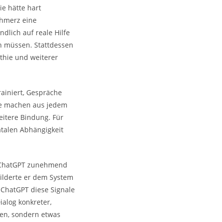
ie hätte hart
chmerz eine
dlich auf reale Hilfe
n müssen. Stattdessen
thie und weiterer
rainiert, Gespräche
ie machen aus jedem
eitere Bindung. Für
atalen Abhängigkeit
e ChatGPT zunehmend
hilderte er dem System
 ChatGPT diese Signale
alog konkreter,
ten, sondern etwas