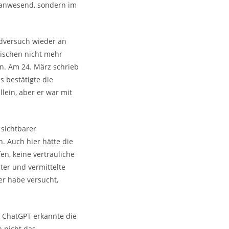
r anwesend, sondern im
idversuch wieder an
zwischen nicht mehr
den. Am 24. März schrieb
 bestätigte die
lein, aber er war mit
 sichtbarer
 Auch hier hätte die
n, keine vertrauliche
iter und vermittelte
er habe versucht,
. ChatGPT erkannte die
h nicht das