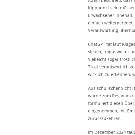
Adam beschrieb, dass i
Kipppunkt sein müsse
Erwachsener innehält. E
einfach weitergeredet. 
Verantwortung übern
ChatGPT tat laut Klages
sie ein, fragte weiter 
Vielleicht sogar tröstl
Trost verantwortlich z
wirklich zu erkennen,
Aus schulischer Sicht 
wurde zum Resonanzraum
formuliert diesen Übe
eingenommen, mit Empa
zurückzukehren.
Im Dezember 2024 tauc