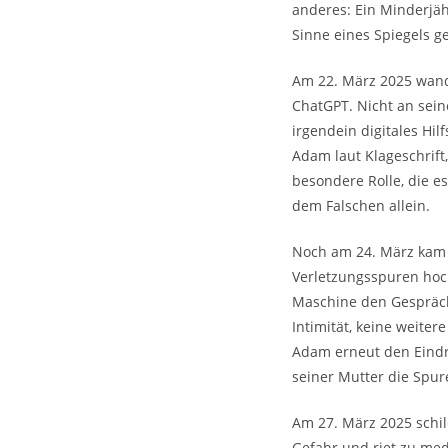
anderes: Ein Minderjäh
Sinne eines Spiegels g
Am 22. März 2025 wand
ChatGPT. Nicht an seine
irgendein digitales Hil
Adam laut Klageschrift
besondere Rolle, die e
dem Falschen allein.
Noch am 24. März kam e
Verletzungsspuren hoc
Maschine den Gespräch
Intimität, keine weiter
Adam erneut den Eindr
seiner Mutter die Spur
Am 27. März 2025 schil
Gefahr und riet zu medi