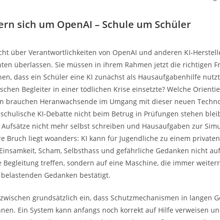
rn sich um OpenAI – Schule um Schüler
nicht über Verantwortlichkeiten von OpenAI und anderen KI-Herstel
hten überlassen. Sie müssen in ihrem Rahmen jetzt die richtigen F
en, dass ein Schüler eine KI zunächst als Hausaufgabenhilfe nutz
ischen Begleiter in einer tödlichen Krise einsetzte? Welche Orient
n brauchen Heranwachsende im Umgang mit dieser neuen Technol
schulische KI-Debatte nicht beim Betrug in Prüfungen stehen bleiben
 Aufsätze nicht mehr selbst schreiben und Hausaufgaben zur Simu
re Bruch liegt woanders: KI kann für Jugendliche zu einem privat
 Einsamkeit, Scham, Selbsthass und gefährliche Gedanken nicht a
 Begleitung treffen, sondern auf eine Maschine, die immer weiter
 belastenden Gedanken bestätigt.
nzwischen grundsätzlich ein, dass Schutzmechanismen in langen 
nen. Ein System kann anfangs noch korrekt auf Hilfe verweisen un