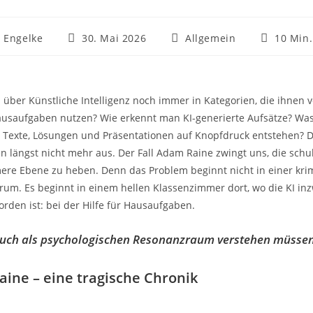
h Engelke
30. Mai 2026
Allgemein
10 Min.
über Künstliche Intelligenz noch immer in Kategorien, die ihnen ve
ausaufgaben nutzen? Wie erkennt man KI-generierte Aufsätze? Wa
 Texte, Lösungen und Präsentationen auf Knopfdruck entstehen? D
en längst nicht mehr aus. Der Fall Adam Raine zwingt uns, die schu
ere Ebene zu heben. Denn das Problem beginnt nicht in einer kri
um. Es beginnt in einem hellen Klassenzimmer dort, wo die KI in
orden ist: bei der Hilfe für Hausaufgaben.
uch als psychologischen Resonanzraum verstehen müsse
aine – eine tragische Chronik